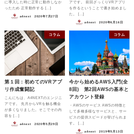
に導入した時に正常に動作しなか
アです。 前回ざっくりVRアプリ
ったため 正常動作する […]
を作るということで書き始めまし
た。 […]
a4next
2020年7月27日
a4next
2020年6月16日
コラム
コラム
第１回：初めてのVRアプ
今から始めるAWS入門(全
リ作成奮闘記
8回) 第2回AWSの基本と
アカウント登録
こんにちは、A4NEXTのエンジニ
アです。 先月からVRを触る機会
・AWSのサービス AWSの特徴と
が多くなりました。そこでその内
して多種多様なサービスと、サー
容を […]
ビスの提供スピードが挙げられま
す。 […]
a4next
2020年5月29日
a4next
2019年5月13日