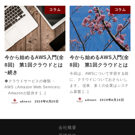
コラム
コラム
今から始めるAWS入門(全
今から始めるAWS入門(全
8回) 第1回クラウドとは
8回) 第1回クラウドとは
~続き
今回は、AWSについて学習する前
に、クラウドについておさらいし
◆クラウドサービスの種類 ・
ます。 従来、多くの企業はシステ
AWS（Amazon Web Services）
ム基盤 […]
Amazonが提供す […]
a4next
2019年4月10日
a4next
2019年4月20日
会社概要