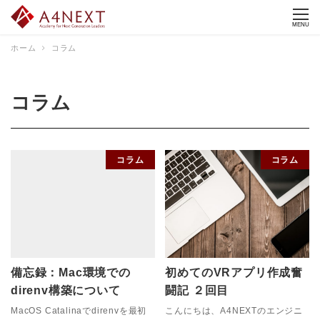
MENU
ホーム
コラム
コラム
コラム
コラム
備忘録：Mac環境での
初めてのVRアプリ作成奮
direnv構築について
闘記 ２回目
MacOS Catalinaでdirenvを最初
こんにちは、A4NEXTのエンジニ